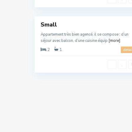
l
a
o
17
u
Small
Appartement très bien agencé, il se compose : d’un
séjour avec balcon, d’une cuisine équip
[more]
Nous contacter
2
1
detai
249 Qua Errakaden Provisoir، Oued Laou 93250
+212 668 793 224
ouedlaouapartment@gmail.com