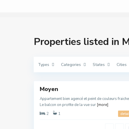
O
u
e
d
l
a
Properties listed in 
o
u
,
O
u
e
d
Types
Categories
States
Cities
l
a
o
33
u
O
u
Moyen
e
d
l
Appartement bien agencé et peint de couleurs fraiche
a
o
Le balcon on profite de la vue sur
[more]
u
,
2
1
detai
O
u
e
d