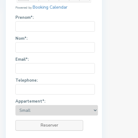
Booking Calendar
Powered by
Prenom*:
Nom*:
Nos Appartements
Moyen
Email*:
Telephone:
Familial
Appartement*:
Small
Reserver