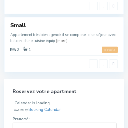
l
a
o
u
Small
Appartement très bien agencé, il se compose : d’un séjour avec
balcon, d’une cuisine équip
[more]
2
1
details
Reservez votre apartment
Calendar is loading...
Booking Calendar
Powered by
Prenom*: