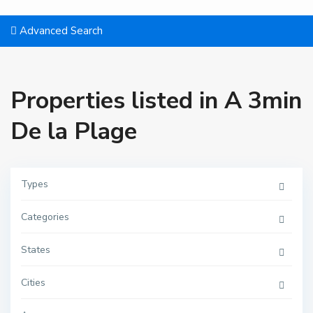
Advanced Search
Properties listed in A 3min
De la Plage
Types
Categories
O
u
e
States
d
l
a
Cities
o
u
,
O