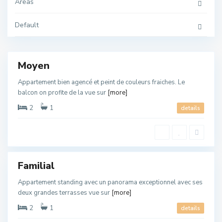
Areas
u
e
d
Default
l
a
o
O
u
u
e
d
Moyen
l
a
o
Appartement bien agencé et peint de couleurs fraiches. Le
u
balcon on profite de la vue sur
[more]
,
O
u
2
1
details
e
d
l
a
o
O
u
u
e
d
Familial
l
a
o
Appartement standing avec un panorama exceptionnel avec ses
u
deux grandes terrasses vue sur
[more]
,
O
u
2
1
details
e
d