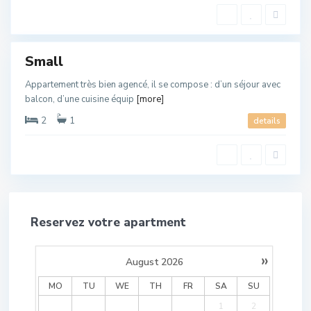
l
a
o
u
Small
Appartement très bien agencé, il se compose : d’un séjour avec
balcon, d’une cuisine équip
[more]
2
1
details
Reservez votre apartment
»
August
2026
MO
TU
WE
TH
FR
SA
SU
1
2