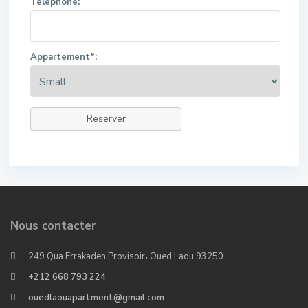
Telephone:
Appartement*:
Reserver
Nous contacter
249 Qua Errakaden Provisoir، Oued Laou 93250
+212 668 793 224
ouedlaouapartment@gmail.com