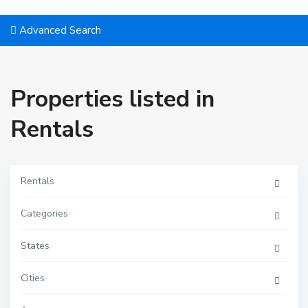
Advanced Search
Properties listed in
Rentals
Rentals
Categories
O
u
e
States
d
l
a
Cities
o
u
,
O