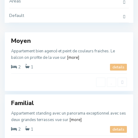
Areas
u
e
d
Default
l
a
o
O
u
u
e
d
Moyen
l
a
o
Appartement bien agencé et peint de couleurs fraiches. Le
u
balcon on profite de la vue sur
[more]
,
O
u
2
1
details
e
d
l
a
o
O
u
u
e
d
Familial
l
a
o
Appartement standing avec un panorama exceptionnel avec ses
u
deux grandes terrasses vue sur
[more]
,
O
u
2
1
details
e
d